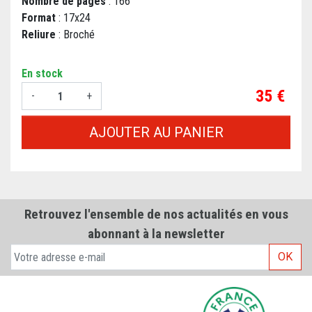
Nombre de pages
: 166
Format
: 17x24
Reliure
: Broché
En stock
Prix
35 €
-
+
AJOUTER AU PANIER
Retrouvez l'ensemble de nos actualités en vous
abonnant à la newsletter
OK