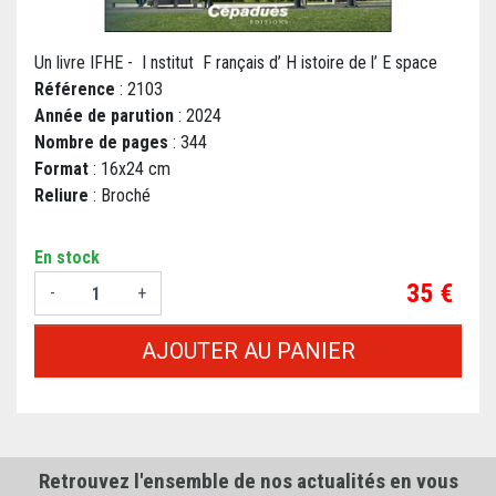
Un livre IFHE - I nstitut F rançais d’ H istoire de l’ E space
Référence
: 2103
Année de parution
: 2024
Nombre de pages
: 344
Format
: 16x24 cm
Reliure
: Broché
En stock
Prix
35 €
-
+
AJOUTER AU PANIER
Retrouvez l'ensemble de nos actualités en vous