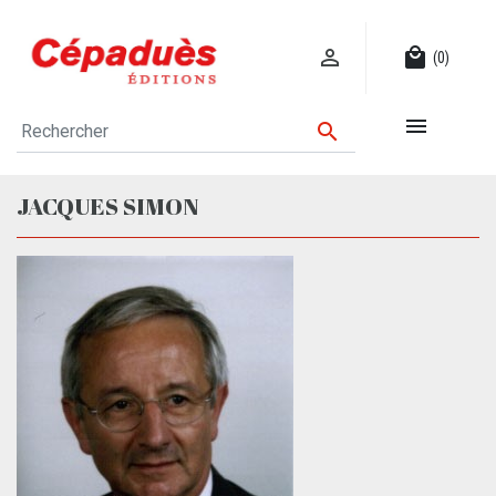

local_mall
(0)


JACQUES SIMON