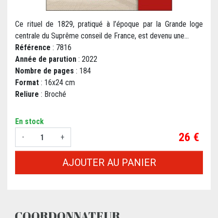
Ce rituel de 1829, pratiqué à l’époque par la Grande loge
centrale du Suprême conseil de France, est devenu une...
Référence
: 7816
Année de parution
: 2022
Nombre de pages
: 184
Format
: 16x24 cm
Reliure
: Broché
En stock
Prix
26 €
-
+
AJOUTER AU PANIER
COORDONNATEUR