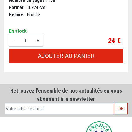
Nombre de pages
: 178
Format
: 16x24 cm
Reliure
: Broché
En stock
Prix
24 €
-
+
AJOUTER AU PANIER
Retrouvez l'ensemble de nos actualités en vous
abonnant à la newsletter
OK