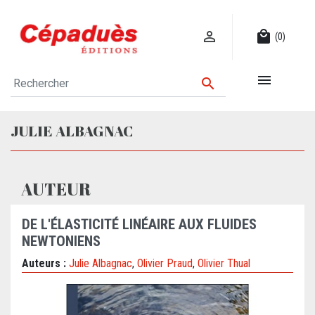

local_mall
(0)


JULIE ALBAGNAC
AUTEUR
DE L'ÉLASTICITÉ LINÉAIRE AUX FLUIDES
NEWTONIENS
Auteurs :
Julie Albagnac
,
Olivier Praud
,
Olivier Thual