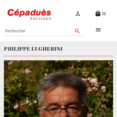

local_mall
(0)


PHILIPPE LUGHERINI