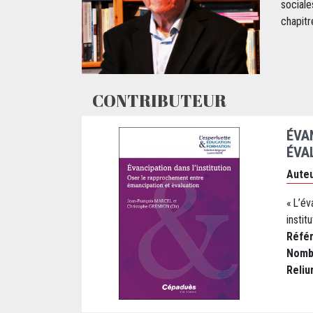
sociale
chapitr
CONTRIBUTEUR
ÉVA
ÉVA
Auteu
« L’év
instit
Réfé
Nomb
Reliu