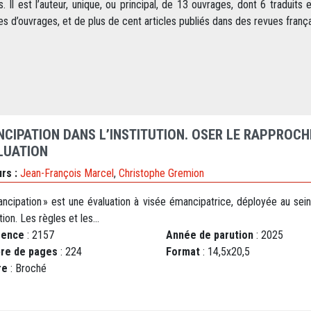
s. Il est l’auteur, unique, ou principal, de 13 ouvrages, dont 6 traduits 
es d’ouvrages, et de plus de cent articles publiés dans des revues françai
NCIPATION DANS L’INSTITUTION. OSER LE RAPPROC
LUATION
rs :
Jean-François Marcel
,
Christophe Gremion
ancipation » est une évaluation à visée émancipatrice, déployée au sei
ution. Les règles et les...
rence
: 2157
Année de parution
: 2025
re de pages
: 224
Format
: 14,5x20,5
re
: Broché