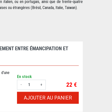
en italien, ou en portugais, ainsi que de trente-quatre
ses ou étrangères (Brésil, Canada, Italie, Taiwan).
HEMENT ENTRE ÉMANCIPATION ET
n d’une
En stock
Prix
22 €
-
+
AJOUTER AU PANIER