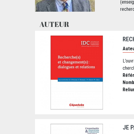
(enseig
recherc
AUTEUR
REC
Auteu
L’ouv
cherch
Réfé
Nomb
Reliu
JE 