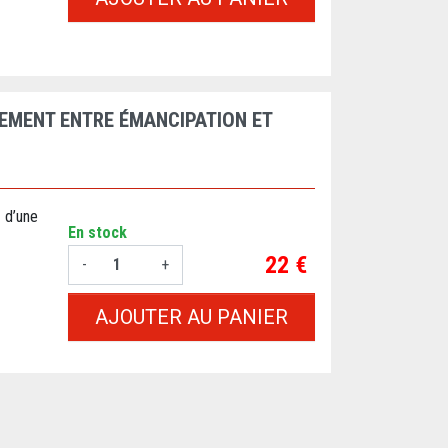
HEMENT ENTRE ÉMANCIPATION ET
n d’une
En stock
Prix
22 €
-
+
AJOUTER AU PANIER