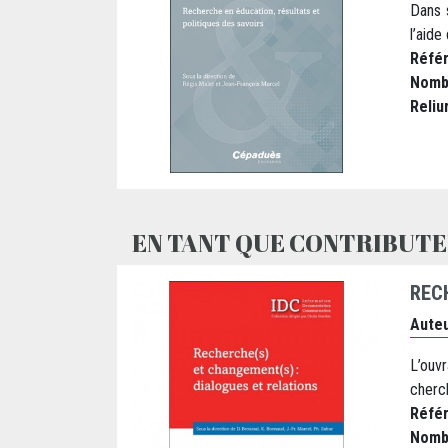
Dans 
l’aide
Réfé
Nomb
Reliu
EN TANT QUE CONTRIBUTE
REC
Auteu
L’ouv
cherch
Réfé
Nomb