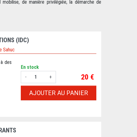
 il mobilise, de manière privilégiée, la démarche de
IONS (IDC)
pe Sahuc
 à des
En stock
Prix
20 €
-
+
AJOUTER AU PANIER
ORANTS