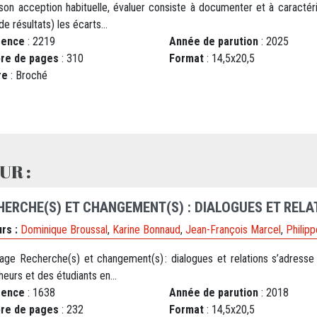
son acception habituelle, évaluer consiste à documenter et à caractéri
 de résultats) les écarts...
rence
: 2219
Année de parution
: 2025
re de pages
: 310
Format
: 14,5x20,5
re
: Broché
UR :
HERCHE(S) ET CHANGEMENT(S) : DIALOGUES ET RELAT
rs :
Dominique Broussal
,
Karine Bonnaud
,
Jean-François Marcel
,
Philip
rage Recherche(s) et changement(s) : dialogues et relations s’adresse
eurs et des étudiants en...
rence
: 1638
Année de parution
: 2018
re de pages
: 232
Format
: 14,5x20,5