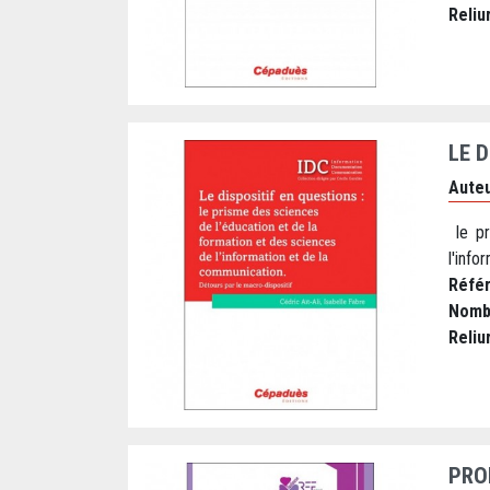
Reliu
LE D
Auteu
le pr
l'inf
Réfé
Nomb
Reliu
PRO