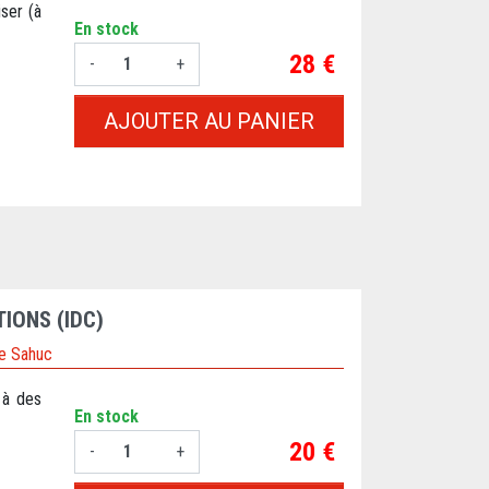
ser (à
En stock
Prix
28 €
-
+
AJOUTER AU PANIER
IONS (IDC)
pe Sahuc
 à des
En stock
Prix
20 €
-
+