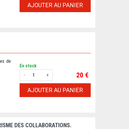
AJOUTER AU PANIER
ces de
En stock
Prix
20 €
-
+
AJOUTER AU PANIER
RISME DES COLLABORATIONS.