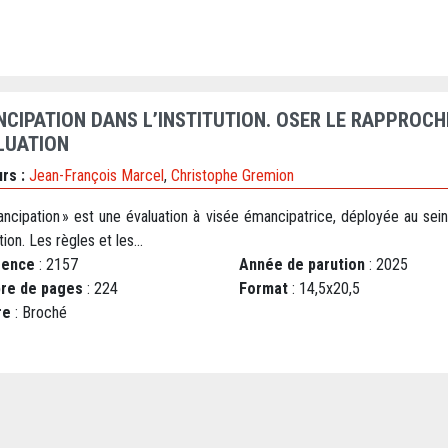
NCIPATION DANS L’INSTITUTION. OSER LE RAPPROC
LUATION
rs :
Jean-François Marcel
,
Christophe Gremion
ancipation » est une évaluation à visée émancipatrice, déployée au sei
ution. Les règles et les...
rence
: 2157
Année de parution
: 2025
re de pages
: 224
Format
: 14,5x20,5
re
: Broché