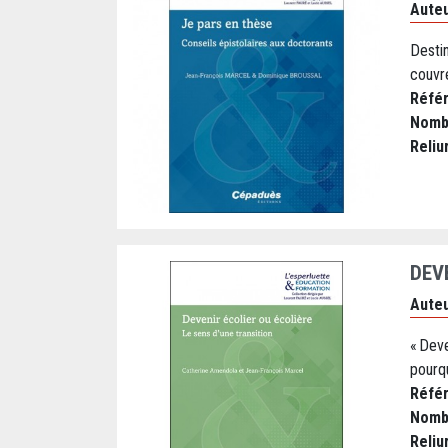
Auteu
Desti
couvr
Réfé
Nomb
Reliu
DEV
Auteu
« Deve
pourqu
Réfé
Nomb
Reliu