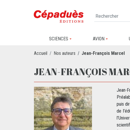
SCIENCES
AVION
Accueil
Nos auteurs
Jean-François Marcel
JEAN-FRANÇOIS MA
Jean-Fr
Préalab
puis di
de l’é
l’Unive
scient