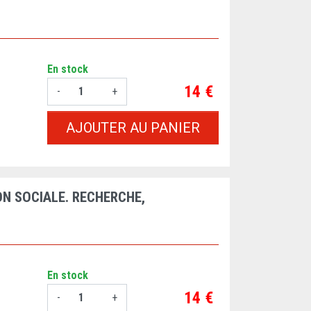
En stock
Prix
14 €
-
+
AJOUTER AU PANIER
ON SOCIALE. RECHERCHE,
En stock
Prix
14 €
-
+