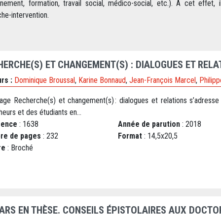
nement, formation, travail social, médico-social, etc.). À cet effet,
he-intervention.
HERCHE(S) ET CHANGEMENT(S) : DIALOGUES ET RELAT
rs :
Dominique Broussal
,
Karine Bonnaud
,
Jean-François Marcel
,
Philip
rage Recherche(s) et changement(s) : dialogues et relations s’adresse
eurs et des étudiants en...
rence
: 1638
Année de parution
: 2018
re de pages
: 232
Format
: 14,5x20,5
re
: Broché
PARS EN THÈSE. CONSEILS ÉPISTOLAIRES AUX DOCT