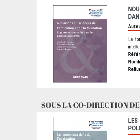
NOU
DAN
Auteu
La fo
intelle
Réfé
Nomb
Reliu
SOUS LA CO-DIRECTION DE
LES
POL