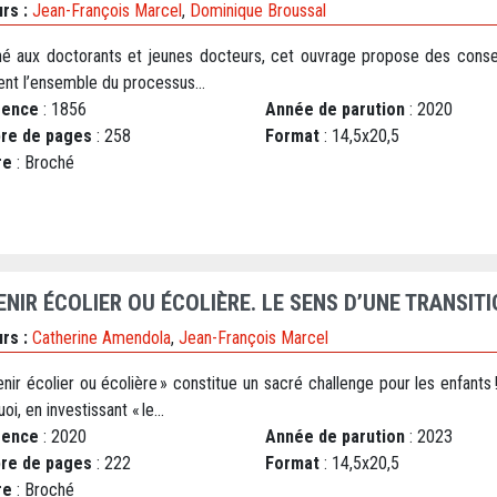
rs :
Jean-François Marcel
,
Dominique Broussal
né aux doctorants et jeunes docteurs, cet ouvrage propose des consei
ent l’ensemble du processus...
rence
: 1856
Année de parution
: 2020
re de pages
: 258
Format
: 14,5x20,5
re
: Broché
ENIR ÉCOLIER OU ÉCOLIÈRE. LE SENS D’UNE TRANSIT
rs :
Catherine Amendola
,
Jean-François Marcel
nir écolier ou écolière » constitue un sacré challenge pour les enfants 
oi, en investissant « le...
rence
: 2020
Année de parution
: 2023
re de pages
: 222
Format
: 14,5x20,5
re
: Broché