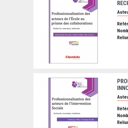
REC
Auteu
Réfé
Nomb
Reliu
PRO
INNO
Auteu
Réfé
Nomb
Reliu