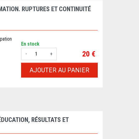
MATION. RUPTURES ET CONTINUITÉ
pation
En stock
Prix
20 €
-
+
AJOUTER AU PANIER
ÉDUCATION, RÉSULTATS ET