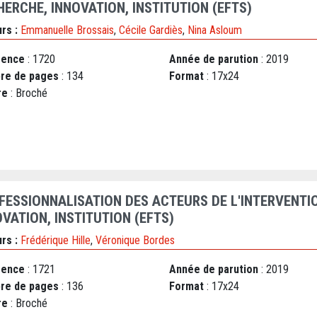
HERCHE, INNOVATION, INSTITUTION (EFTS)
rs :
Emmanuelle Brossais
,
Cécile Gardiès
,
Nina Asloum
rence
: 1720
Année de parution
: 2019
re de pages
: 134
Format
: 17x24
re
: Broché
FESSIONNALISATION DES ACTEURS DE L'INTERVENTI
VATION, INSTITUTION (EFTS)
rs :
Frédérique Hille
,
Véronique Bordes
rence
: 1721
Année de parution
: 2019
re de pages
: 136
Format
: 17x24
re
: Broché