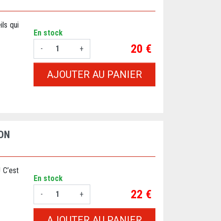
ls qui
En stock
Prix
20 €
-
+
AJOUTER AU PANIER
ION
! C’est
En stock
Prix
22 €
-
+
AJOUTER AU PANIER