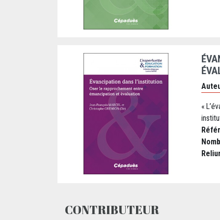
ÉVA
ÉVA
Auteu
« L’év
instit
Réfé
Nomb
Reliu
CONTRIBUTEUR