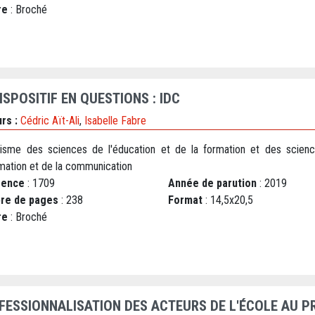
re
: Broché
ISPOSITIF EN QUESTIONS : IDC
rs :
Cédric Aït-Ali
,
Isabelle Fabre
isme des sciences de l'éducation et de la formation et des scien
ormation et de la communication
rence
: 1709
Année de parution
: 2019
re de pages
: 238
Format
: 14,5x20,5
re
: Broché
FESSIONNALISATION DES ACTEURS DE L'ÉCOLE AU P