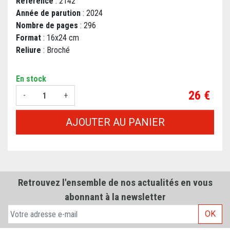
Référence
: 2142
Année de parution
: 2024
Nombre de pages
: 296
Format
: 16x24 cm
Reliure
: Broché
En stock
Prix
26 €
-
+
AJOUTER AU PANIER
Retrouvez l'ensemble de nos actualités en vous
abonnant à la newsletter
OK