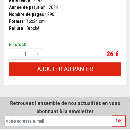
Référence
: 2142
Année de parution
: 2024
Nombre de pages
: 296
Format
: 16x24 cm
Reliure
: Broché
En stock
Prix
26 €
-
+
AJOUTER AU PANIER
Retrouvez l'ensemble de nos actualités en vous
abonnant à la newsletter
OK