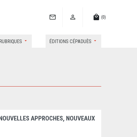


local_mall
(0)
RUBRIQUES
ÉDITIONS CÉPADUÈS
: NOUVELLES APPROCHES, NOUVEAUX