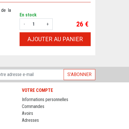
 de la
En stock
Prix
26 €
-
+
AJOUTER AU PANIER
S’ABONNER
VOTRE COMPTE
Informations personnelles
Commandes
Avoirs
Adresses