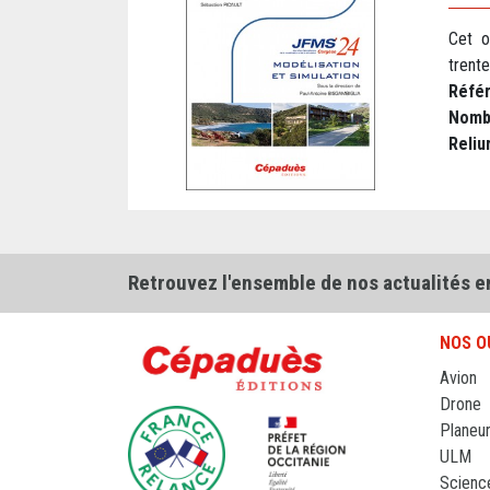
Cet o
trent
Réfé
Nomb
Reliu
Retrouvez l'ensemble de nos actualités e
NOS O
Avion
Drone
Planeu
ULM
Scienc