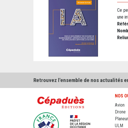
Ce pet
une in
Réfé
Nomb
Reliu
Retrouvez l'ensemble de nos actualités e
NOS O
Avion
Drone
Planeu
ULM