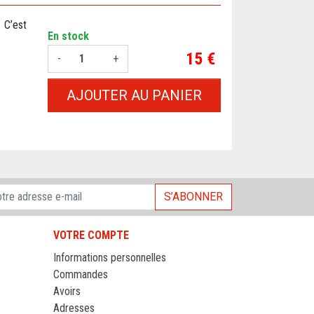
. C’est
En stock
Prix
15 €
-
+
AJOUTER AU PANIER
S’ABONNER
VOTRE COMPTE
Informations personnelles
Commandes
Avoirs
Adresses