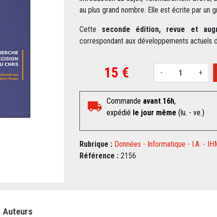
au plus grand nombre. Elle est écrite par un 
Cette
seconde édition, revue et au
correspondant aux développements actuels de
15 €
-
+
Commande
avant 16h
,
expédié
le jour même
(lu. - ve.)
Rubrique :
Données - Informatique - I.A. - IH
Référence :
2156
Auteurs