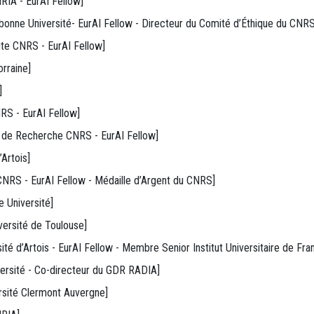
RIA - EurAI Fellow]
rbonne Université- EurAI Fellow - Directeur du Comité d’Éthique du CNRS
ite CNRS - EurAI Fellow]
orraine]
]
RS - EurAI Fellow]
ur de Recherche CNRS - EurAI Fellow]
’Artois]
CNRS - EurAI Fellow - Médaille d’Argent du CNRS]
 Université]
versité de Toulouse]
sité d’Artois - EurAI Fellow - Membre Senior Institut Universitaire de Fra
versité - Co-directeur du GDR RADIA]
rsité Clermont Auvergne]