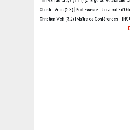
Tim Van de Cruys (3.11) [Chargé de Recherche 
Christel Vrain (2.3) [Professeure - Université d’Or
Christian Wolf (3.2) [Maître de Conférences - INS
E