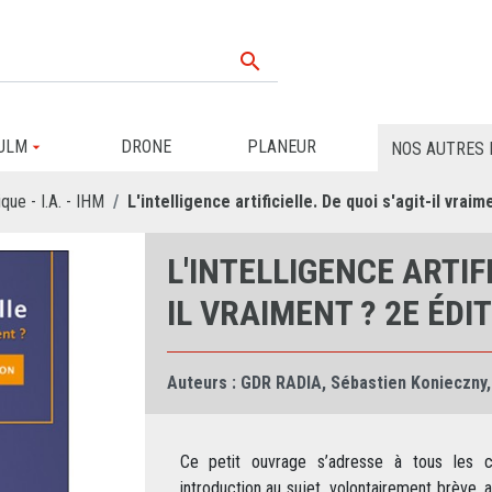

ULM
DRONE
PLANEUR
NOS AUTRES 
que - I.A. - IHM
L'intelligence artificielle. De quoi s'agit-il vra
L'INTELLIGENCE ARTIFI
IL VRAIMENT ? 2E ÉD
Auteurs :
GDR RADIA
,
Sébastien Konieczny
,
Ce petit ouvrage s’adresse à tous les curi
introduction au sujet, volontairement brève, 