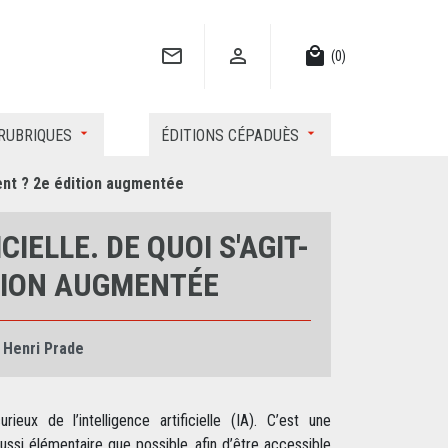


local_mall
(0)
RUBRIQUES
ÉDITIONS CÉPADUÈS
iment ? 2e édition augmentée
CIELLE. DE QUOI S'AGIT-
ITION AUGMENTÉE
Henri Prade
eux de l’intelligence artificielle (IA). C’est une
aussi élémentaire que possible, afin d’être accessible