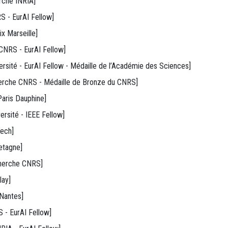
erche INRIA]
S - EurAI Fellow]
ix Marseille]
 CNRS - EurAI Fellow]
ersité - EurAI Fellow - Médaille de l’Académie des Sciences]
herche CNRS - Médaille de Bronze du CNRS]
Paris Dauphine]
ersité - IEEE Fellow]
Tech]
etagne]
cherche CNRS]
lay]
 Nantes]
 - EurAI Fellow]