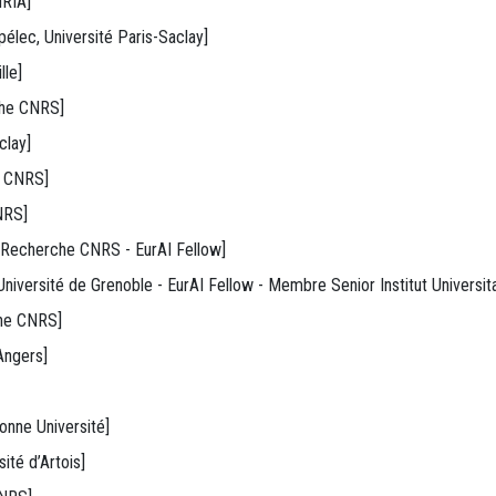
NRIA]
élec, Université Paris-Saclay]
lle]
che CNRS]
clay]
e CNRS]
NRS]
de Recherche CNRS - EurAI Fellow]
Université de Grenoble - EurAI Fellow - Membre Senior Institut Universit
che CNRS]
Angers]
onne Université]
ité d’Artois]