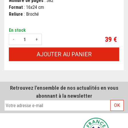
Nombre de pages
: 382
Format
: 16x24 cm
Reliure
: Broché
En stock
Prix
39 €
-
+
AJOUTER AU PANIER
Retrouvez l'ensemble de nos actualités en vous
abonnant à la newsletter
OK