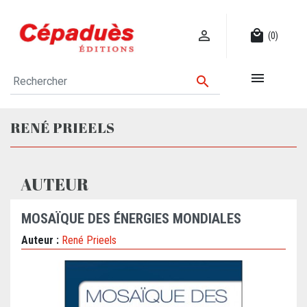

local_mall
(0)


RENÉ PRIEELS
AUTEUR
MOSAÏQUE DES ÉNERGIES MONDIALES
Auteur :
René Prieels