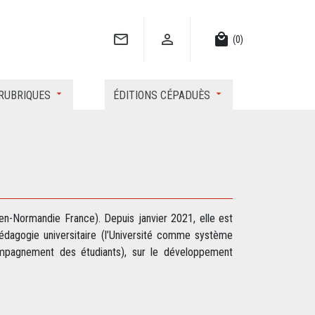


local_mall
(0)
RUBRIQUES
ÉDITIONS CÉPADUÈS
en-Normandie France). Depuis janvier 2021, elle est
édagogie universitaire (l’Université comme système
compagnement des étudiants), sur le développement