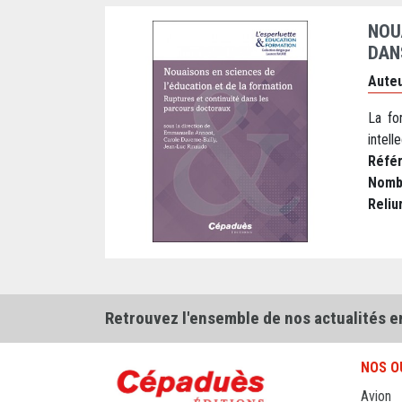
NOU
DAN
Auteu
La fo
intelle
Réfé
Nomb
Reliu
Retrouvez l'ensemble de nos actualités e
NOS O
Avion