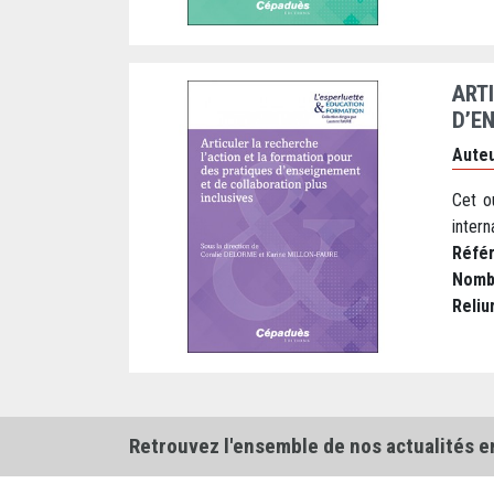
ART
D’E
Auteu
Cet o
intern
Réfé
Nomb
Reliu
Retrouvez l'ensemble de nos actualités e