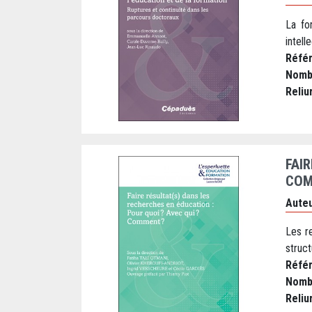
La fo
intelle
Réfé
Nomb
Reliu
FAI
COM
Auteu
Les r
struc
Réfé
Nomb
Reliu