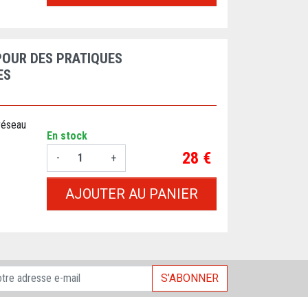
POUR DES PRATIQUES
ES
réseau
En stock
Prix
28 €
-
+
AJOUTER AU PANIER
S’ABONNER