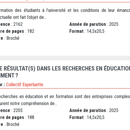
rmation des étudiants à l’université et les conditions de leur émanci
ctuelle ont fait l’objet de...
rence
: 2162
Année de parution
: 2025
re de pages
: 182
Format
: 14,5x20,5
re
: Broché
RE RÉSULTAT(S) DANS LES RECHERCHES EN ÉDUCATION 
MENT ?
r :
Collectif Esperluette
echerches en éducation et en formation sont des entreprises complex
turent notre compréhension de...
rence
: 2205
Année de parution
: 2025
re de pages
: 188
Format
: 14,5x20,5
re
: Broché