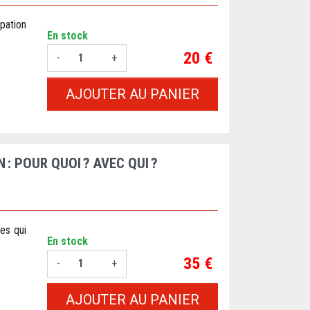
pation
En stock
Prix
20 €
-
+
AJOUTER AU PANIER
: POUR QUOI ? AVEC QUI ?
es qui
En stock
Prix
35 €
-
+
AJOUTER AU PANIER