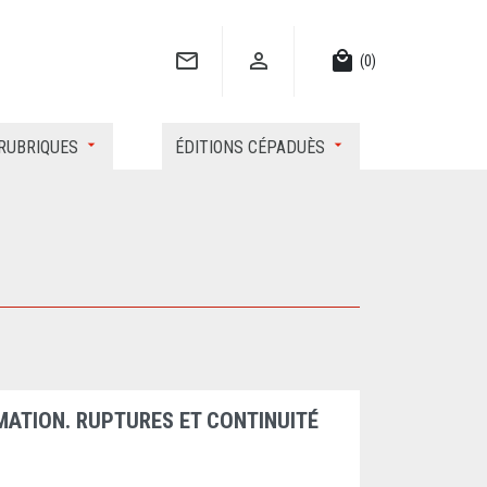


local_mall
(0)
RUBRIQUES
ÉDITIONS CÉPADUÈS
MATION. RUPTURES ET CONTINUITÉ