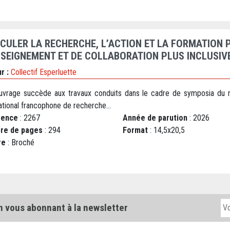
ICULER LA RECHERCHE, L’ACTION ET LA FORMATION 
NSEIGNEMENT ET DE COLLABORATION PLUS INCLUSIV
r :
Collectif Esperluette
uvrage succède aux travaux conduits dans le cadre de symposia du 
ational francophone de recherche...
rence
: 2267
Année de parution
: 2026
re de pages
: 294
Format
: 14,5x20,5
re
: Broché
n vous abonnant à la newsletter