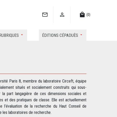


local_mall
(0)
RUBRIQUES
ÉDITIONS CÉPADUÈS
ersité Paris 8, membre du laboratoire Circeft, équipe
lement situés et socialement construits qui sous-
ur la part langagière de ces dimensions sociales et
res et des pratiques de classe. Elle est actuellement
de l’évaluation de la recherche du Haut Conseil de
e les laboratoires de recherche.