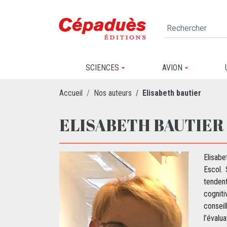
SCIENCES
AVION
Accueil
Nos auteurs
Elisabeth bautier
ELISABETH BAUTIER
Elisabe
Escol.
tendent
cogniti
consei
l’évalu