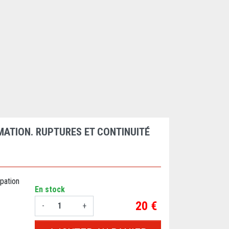
MATION. RUPTURES ET CONTINUITÉ
pation
En stock
Prix
20 €
-
+