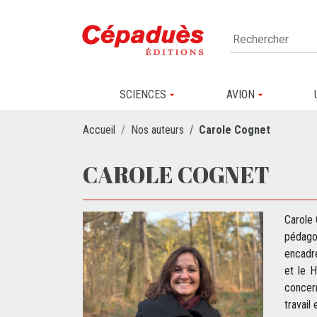
SCIENCES
AVION
Accueil
Nos auteurs
Carole Cognet
CAROLE COGNET
Carole 
pédago
encadre
et le 
concern
travai