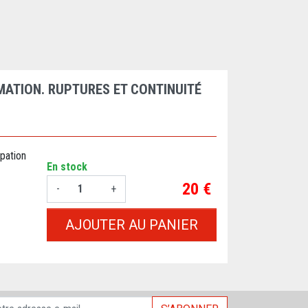
MATION. RUPTURES ET CONTINUITÉ
pation
En stock
Prix
20 €
-
+
AJOUTER AU PANIER