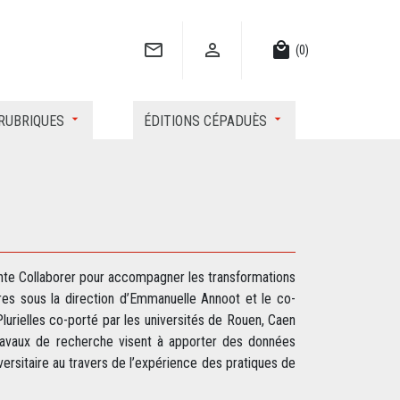


local_mall
(0)
RUBRIQUES
ÉDITIONS CÉPADUÈS
ante Collaborer pour accompagner les transformations
res sous la direction d’Emmanuelle Annoot et le co-
lurielles co-porté par les universités de Rouen, Caen
travaux de recherche visent à apporter des données
sitaire au travers de l’expérience des pratiques de