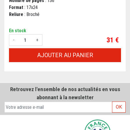
Nombre de pages
: 136
Format
: 17x24
Reliure
: Broché
En stock
Prix
31 €
-
+
AJOUTER AU PANIER
Retrouvez l'ensemble de nos actualités en vous
abonnant à la newsletter
OK