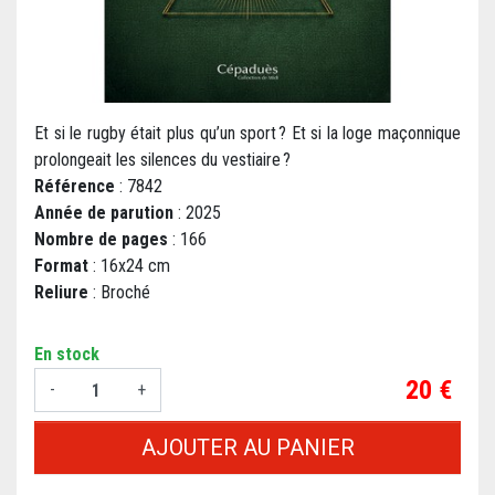
Et si le rugby était plus qu’un sport ? Et si la loge maçonnique
prolongeait les silences du vestiaire ?
Référence
: 7842
Année de parution
: 2025
Nombre de pages
: 166
Format
: 16x24 cm
Reliure
: Broché
En stock
Prix
20 €
-
+
AJOUTER AU PANIER