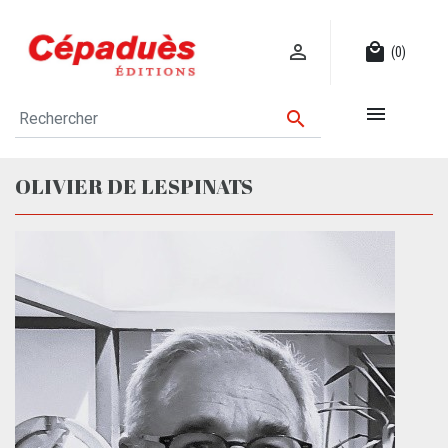

local_mall
(0)


OLIVIER DE LESPINATS