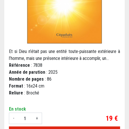
Et si Dieu n’était pas une entité toute-puissante extérieure à
l’homme, mais une présence intérieure à accomplir, un...
Référence
: 7838
Année de parution
: 2025
Nombre de pages
: 86
Format
: 16x24 cm
Reliure
: Broché
En stock
Prix
19 €
-
+