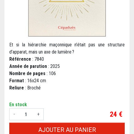
Et si la hiérarchie maçonnique n’était pas une structure
d’apparat, mais un axe de lumière ?
Référence
: 7840
Année de parution
: 2025
Nombre de pages
: 106
Format
: 16x24 cm
Reliure
: Broché
En stock
Prix
24 €
-
+
AJOUTER AU PANIER