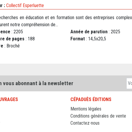
r :
Collectif Esperluette
echerches en éducation et en formation sont des entreprises complex
turent notre compréhension de...
rence
: 2205
Année de parution
: 2025
re de pages
: 188
Format
: 14,5x20,5
re
: Broché
n vous abonnant à la newsletter
UVRAGES
CÉPADUÈS ÉDITIONS
Mentions légales
Conditions générales de vente
r
Contactez-nous