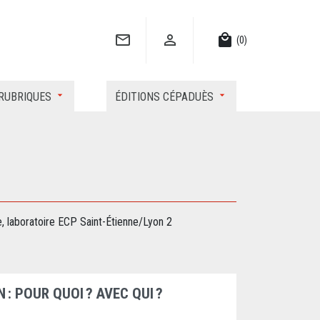


local_mall
(0)
RUBRIQUES
ÉDITIONS CÉPADUÈS
, laboratoire ECP Saint-Étienne/Lyon 2
: POUR QUOI ? AVEC QUI ?