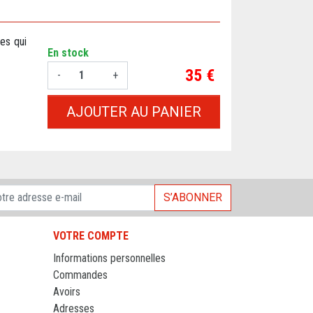
es qui
En stock
Prix
35 €
-
+
AJOUTER AU PANIER
S’ABONNER
VOTRE COMPTE
Informations personnelles
Commandes
Avoirs
Adresses