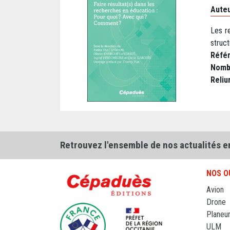
Auteu
Les r
struc
Réfé
Nomb
Reliu
Retrouvez l'ensemble de nos actualités e
NOS O
Avion
Drone
Planeu
ULM