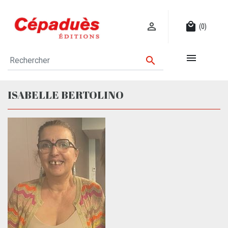

local_mall
(0)


ISABELLE BERTOLINO