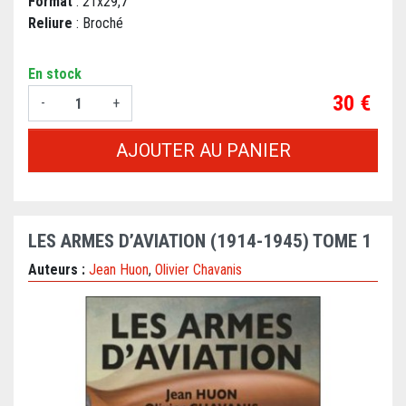
Format
: 21x29,7
Reliure
: Broché
En stock
Prix
30 €
-
+
AJOUTER AU PANIER
LES ARMES D’AVIATION (1914-1945) TOME 1
Auteurs :
Jean Huon
,
Olivier Chavanis