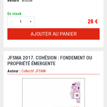
Reliure
: Broché
En stock
Prix
28 €
-
+
AJOUTER AU PANIER
JFSMA 2017. COHÉSION : FONDEMENT OU
PROPRIÉTÉ ÉMERGENTE
Auteur :
Collectif JFSMA