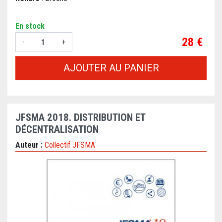
En stock
Prix
28 €
-
+
AJOUTER AU PANIER
JFSMA 2018. DISTRIBUTION ET
DÉCENTRALISATION
Auteur :
Collectif JFSMA