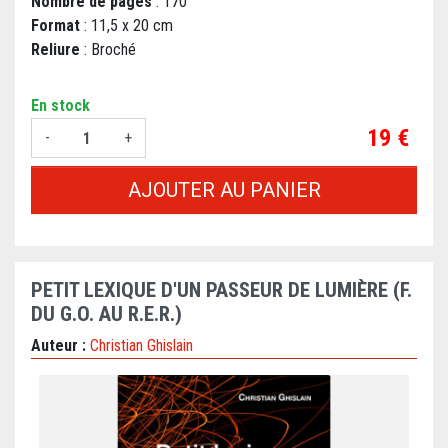
Nombre de pages
: 170
Format
: 11,5 x 20 cm
Reliure
: Broché
En stock
Prix
19 €
-
+
AJOUTER AU PANIER
PETIT LEXIQUE D'UN PASSEUR DE LUMIÈRE (F.
DU G.O. AU R.E.R.)
Auteur :
Christian Ghislain