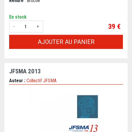
Reliure
: Broché
En stock
Prix
39 €
-
+
AJOUTER AU PANIER
JFSMA 2013
Auteur :
Collectif JFSMA