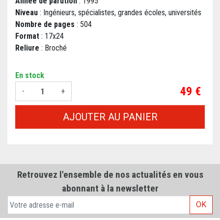
Année de parution
: 1995
Niveau
: Ingénieurs, spécialistes, grandes écoles, universités
Nombre de pages
: 504
Format
: 17x24
Reliure
: Broché
En stock
Prix
49 €
-
+
AJOUTER AU PANIER
Retrouvez l'ensemble de nos actualités en vous
abonnant à la newsletter
OK