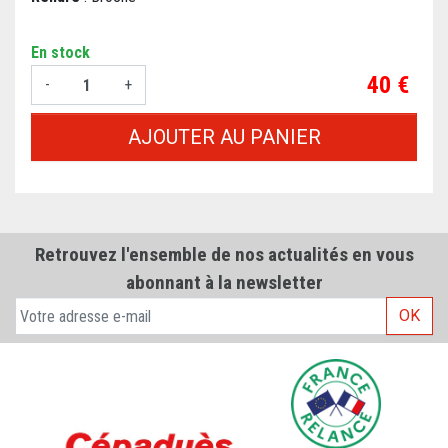
En stock
Prix
40 €
-
+
AJOUTER AU PANIER
Retrouvez l'ensemble de nos actualités en vous
abonnant à la newsletter
OK