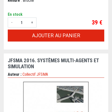
Reliure
: Broché
En stock
Prix
39 €
-
+
AJOUTER AU PANIER
JFSMA 2016. SYSTÈMES MULTI-AGENTS ET
SIMULATION
Auteur :
Collectif JFSMA