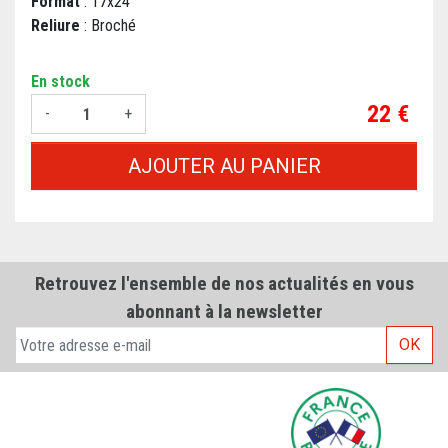
Format
: 17x24
Reliure
: Broché
En stock
Prix
22 €
-
+
AJOUTER AU PANIER
Retrouvez l'ensemble de nos actualités en vous
abonnant à la newsletter
OK