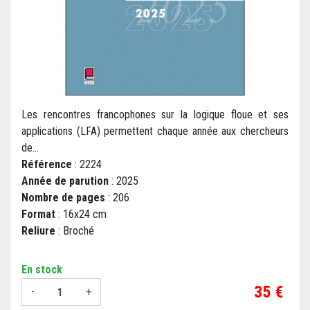
Les rencontres francophones sur la logique floue et ses
applications (LFA) permettent chaque année aux chercheurs
de...
Référence
: 2224
Année de parution
: 2025
Nombre de pages
: 206
Format
: 16x24 cm
Reliure
: Broché
En stock
Prix
35 €
-
+