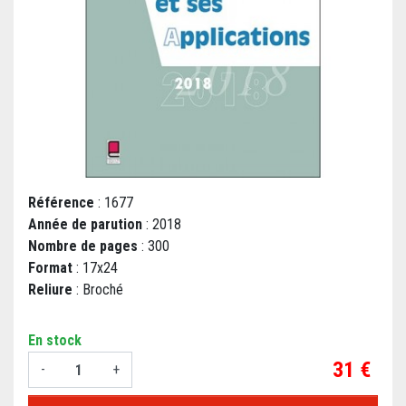
Référence
: 1677
Année de parution
: 2018
Nombre de pages
: 300
Format
: 17x24
Reliure
: Broché
En stock
Prix
31 €
-
+