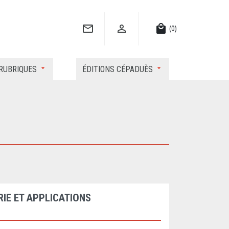


local_mall
(0)
RUBRIQUES
ÉDITIONS CÉPADUÈS
IE ET APPLICATIONS