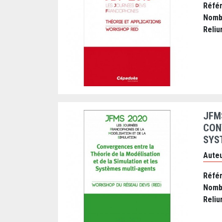
Réfé
Nomb
Reliu
JFM
CON
SYS
Auteu
Réfé
Nomb
Reliu