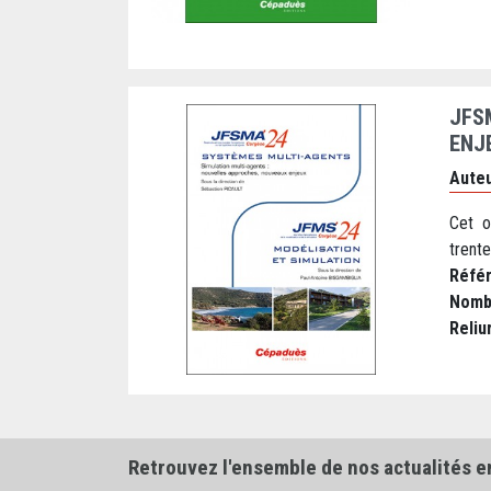
JFS
ENJ
Auteu
Cet o
trent
Réfé
Nomb
Reliu
Retrouvez l'ensemble de nos actualités e