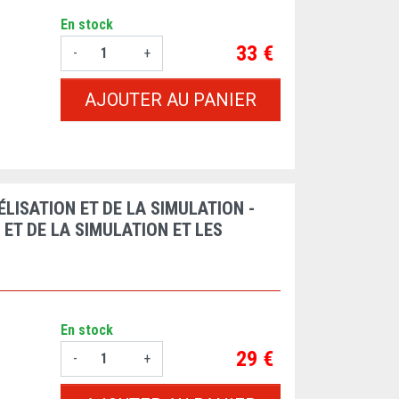
En stock
Prix
33 €
-
+
AJOUTER AU PANIER
ISATION ET DE LA SIMULATION -
ET DE LA SIMULATION ET LES
En stock
Prix
29 €
-
+