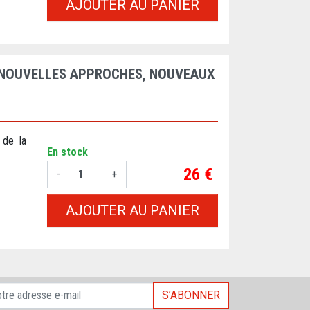
AJOUTER AU PANIER
: NOUVELLES APPROCHES, NOUVEAUX
 de la
En stock
Prix
26 €
-
+
AJOUTER AU PANIER
S’ABONNER