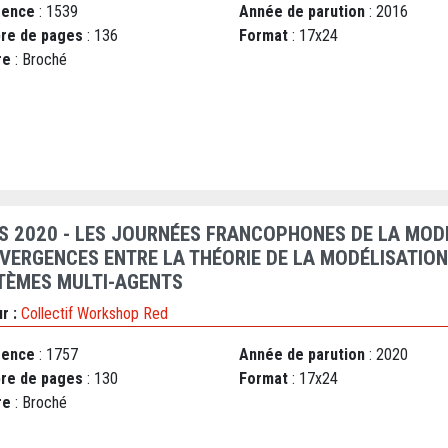
rence
: 1539
Année de parution
: 2016
re de pages
: 136
Format
: 17x24
re
: Broché
S 2020 - LES JOURNÉES FRANCOPHONES DE LA MODÉL
VERGENCES ENTRE LA THÉORIE DE LA MODÉLISATION 
TÈMES MULTI-AGENTS
r :
Collectif Workshop Red
rence
: 1757
Année de parution
: 2020
re de pages
: 130
Format
: 17x24
re
: Broché