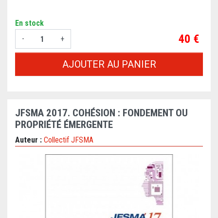
En stock
Prix
40 €
-
+
AJOUTER AU PANIER
JFSMA 2017. COHÉSION : FONDEMENT OU
PROPRIÉTÉ ÉMERGENTE
Auteur :
Collectif JFSMA