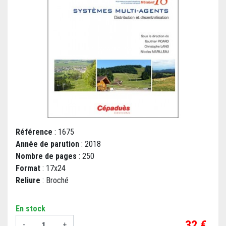
Référence
: 1675
Année de parution
: 2018
Nombre de pages
: 250
Format
: 17x24
Reliure
: Broché
En stock
Prix
32 €
-
+