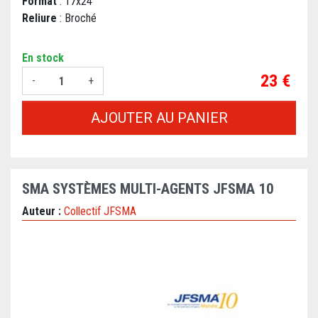
Format
: 17x24
Reliure
: Broché
En stock
Prix
23 €
-
+
AJOUTER AU PANIER
SMA SYSTÈMES MULTI-AGENTS JFSMA 10
Auteur :
Collectif JFSMA