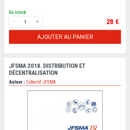
En stock
Prix
28 €
-
+
AJOUTER AU PANIER
JFSMA 2018. DISTRIBUTION ET
DÉCENTRALISATION
Auteur :
Collectif JFSMA