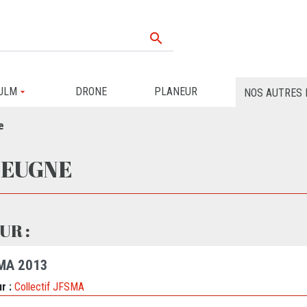

ULM
DRONE
PLANEUR
NOS AUTRES 
e
MEUGNE
UR :
MA 2013
r :
Collectif JFSMA