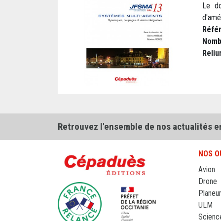
Le do
d'amél
Réfé
Nomb
Reliu
Retrouvez l'ensemble de nos actualités e
NOS O
Avion
Drone
Planeu
ULM
Scienc