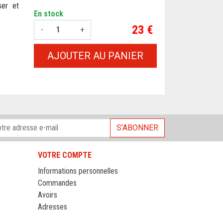
ser et
En stock
Prix
23 €
-
+
AJOUTER AU PANIER
S’ABONNER
VOTRE COMPTE
Informations personnelles
Commandes
Avoirs
Adresses