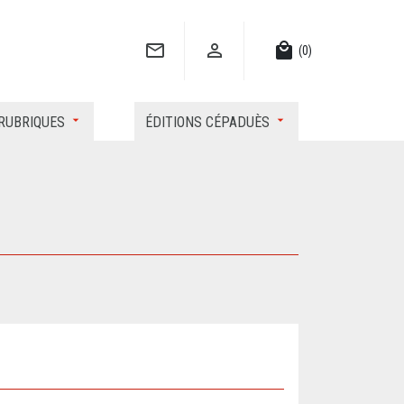


local_mall
(0)
RUBRIQUES
ÉDITIONS CÉPADUÈS