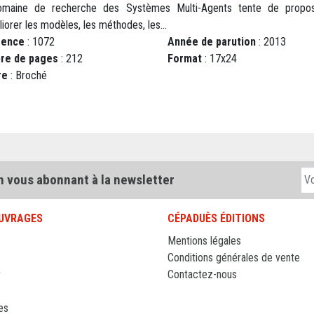
maine de recherche des Systèmes Multi-Agents tente de propo
iorer les modèles, les méthodes, les...
rence
: 1072
Année de parution
: 2013
re de pages
: 212
Format
: 17x24
re
: Broché
n vous abonnant à la newsletter
UVRAGES
CÉPADUÈS ÉDITIONS
Mentions légales
Conditions générales de vente
r
Contactez-nous
es