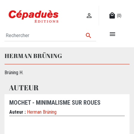

local_mall
(0)


HERMAN BRÜNING
Brüning H.
AUTEUR
MOCHET - MINIMALISME SUR ROUES
Auteur :
Herman Brüning