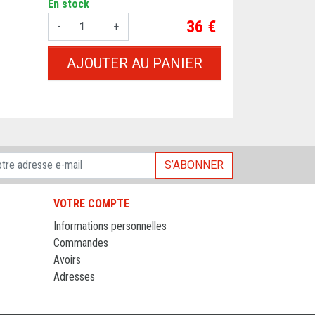
En stock
Prix
36 €
-
+
AJOUTER AU PANIER
S’ABONNER
VOTRE COMPTE
Informations personnelles
Commandes
Avoirs
Adresses