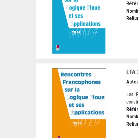
Réfé
Nomb
Reliu
LFA
Auteu
Les R
consti
Réfé
Nomb
Reliu