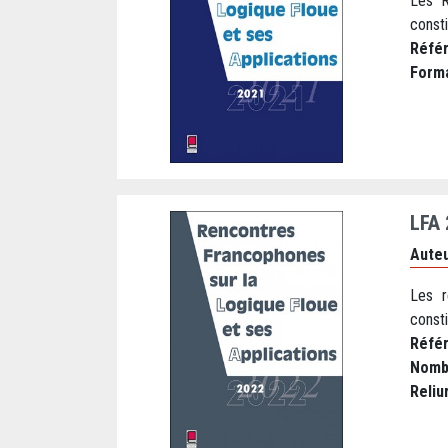
Les R
consti
Réfé
Form
LFA
Auteu
Les r
consti
Réfé
Nomb
Reliu