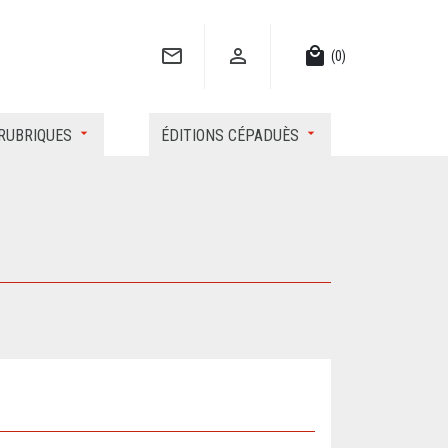


local_mall
(0)
RUBRIQUES
ÉDITIONS CÉPADUÈS