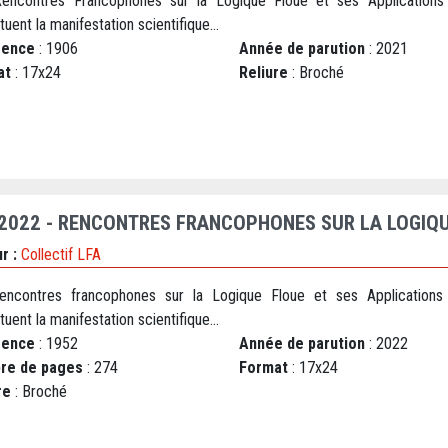
encontres Francophones sur la Logique Floue et ses Applications
tuent la manifestation scientifique...
rence
: 1906
Année de parution
: 2021
at
: 17x24
Reliure
: Broché
 2022 - RENCONTRES FRANCOPHONES SUR LA LOGIQU
r :
Collectif LFA
encontres francophones sur la Logique Floue et ses Applications
tuent la manifestation scientifique...
rence
: 1952
Année de parution
: 2022
re de pages
: 274
Format
: 17x24
re
: Broché