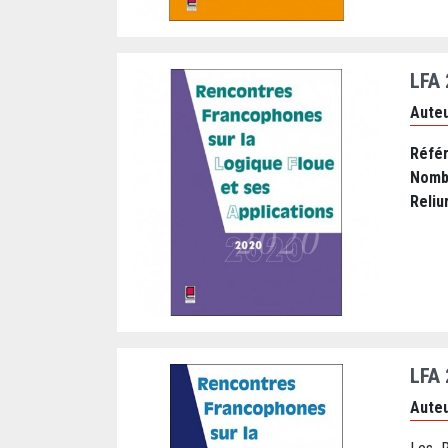
LFA
Auteu
Réfé
Nomb
Reliu
LFA
Auteu