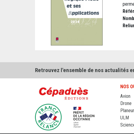
perme
Réfé
Nomb
Reliu
Retrouvez l'ensemble de nos actualités e
NOS O
Avion
Drone
Planeu
ULM
Scienc