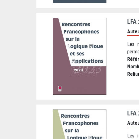
LFA
Auteu
Les r
perme
Réfé
Nomb
Reliu
LFA
Auteu
Les r