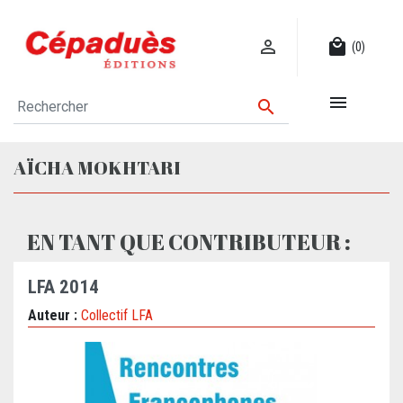

local_mall
(0)


AÏCHA MOKHTARI
EN TANT QUE CONTRIBUTEUR :
LFA 2014
Auteur :
Collectif LFA