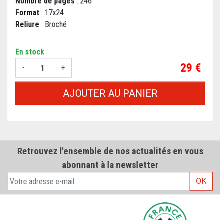
Nombre de pages
: 246
Format
: 17x24
Reliure
: Broché
En stock
Prix
29 €
-
+
AJOUTER AU PANIER
Retrouvez l'ensemble de nos actualités en vous
abonnant à la newsletter
OK