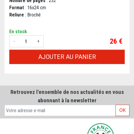
Nombre de pages
: 232
Format
: 16x24 cm
Reliure
: Broché
En stock
Prix
26 €
-
+
AJOUTER AU PANIER
Retrouvez l'ensemble de nos actualités en vous
abonnant à la newsletter
OK