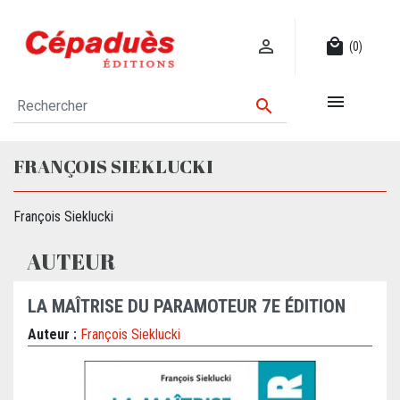

local_mall
(0)


FRANÇOIS SIEKLUCKI
François Sieklucki
AUTEUR
LA MAÎTRISE DU PARAMOTEUR 7E ÉDITION
Auteur :
François Sieklucki