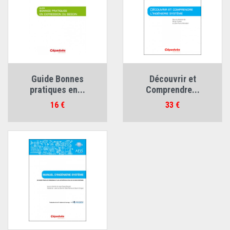
Guide Bonnes
Découvrir et
pratiques en...
Comprendre...
Prix
Prix
16 €
33 €