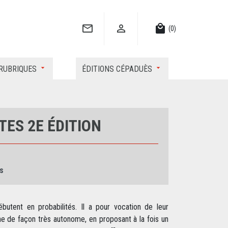


local_mall
(0)
RUBRIQUES
ÉDITIONS CÉPADUÈS
TES 2E ÉDITION
s
butent en probabilités. Il a pour vocation de leur
ne de façon très autonome, en proposant à la fois un