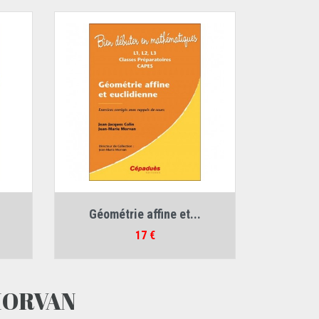
Auteurs :
Géométrie affine et...
orvan
,
Jean-Jacques Colin
,
Jean-Marie Morvan
Prix
17 €
MORVAN