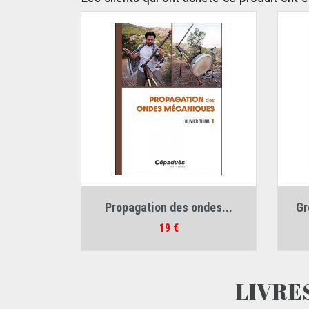
Auteur :
Olivier Thual
Propagation des ondes...
Gr
Jean
Prix
19 €
LIVRE