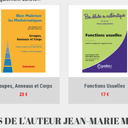
Auteurs :
Auteurs :
oupes, Anneaux et Corps
Fonctions Usuelles
-Jacques Colin
,
Jean-Marie Morvan
Jean-Jacques Colin
,
Jean-Marie M
Prix
Rémi Morvan
Prix
23 €
17 €
S DE L'AUTEUR JEAN-MARIE 