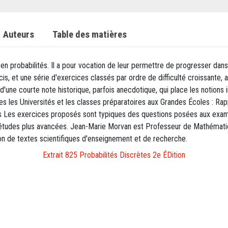
Auteurs
Table des matières
en probabilités. Il a pour vocation de leur permettre de progresser dan
cis, et une série d'exercices classés par ordre de difficulté croissante, 
d'une courte note historique, parfois anecdotique, qui place les notions
tes les Universités et les classes préparatoires aux Grandes Écoles : Rap
intes Les exercices proposés sont typiques des questions posées aux exa
es études plus avancées. Jean-Marie Morvan est Professeur de Mathémati
tion de textes scientifiques d'enseignement et de recherche.
Extrait 825 Probabilités Discrètes 2e ÉDition