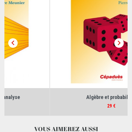


Algèbre et probabilités
Prix
29 €
VOUS AIMEREZ AUSSI