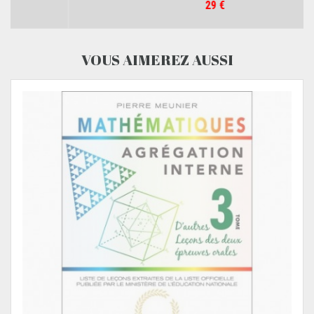
Prix
29 €
VOUS AIMEREZ AUSSI