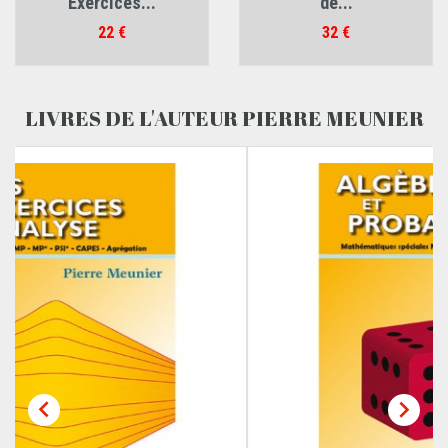
Exercices...
de...
Prix
Prix
22 €
32 €
LIVRES DE L'AUTEUR PIERRE MEUNIER

