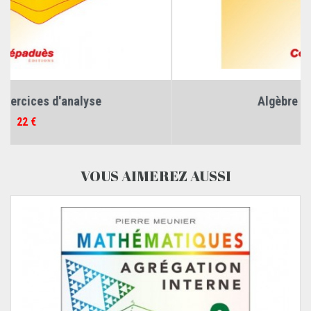
Algèbre et probabilités
Prix
29 €
VOUS AIMEREZ AUSSI