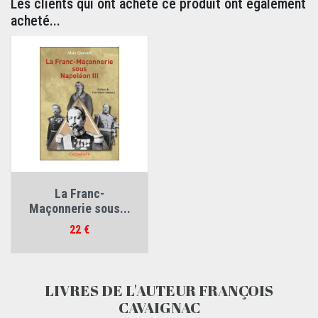
Les clients qui ont acheté ce produit ont également
acheté...
La Franc-
Maçonnerie sous...
Prix
22 €
LIVRES DE L'AUTEUR FRANÇOIS
CAVAIGNAC