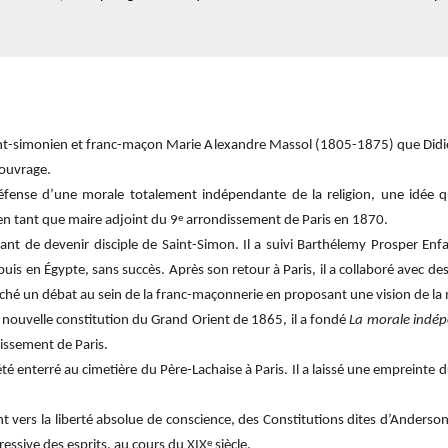
saint-simonien et franc-maçon Marie Alexandre Massol (1805-1875) que Didie
 ouvrage.
ense d’une morale totalement indépendante de la religion, une idée qu
e
 en tant que maire adjoint du 9
arrondissement de Paris en 1870.
ant de devenir disciple de Saint-Simon. Il a suivi Barthélemy Prosper Enf
uis en Égypte, sans succès. Après son retour à Paris, il a collaboré avec 
ché un débat au sein de la franc-maçonnerie en proposant une vision de la 
a nouvelle constitution du Grand Orient de 1865, il a fondé
La morale indé
issement de Paris.
é enterré au cimetière du Père-Lachaise à Paris. Il a laissé une empreinte 
ment vers la liberté absolue de conscience, des Constitutions dites d’Ande
e
ssive des esprits, au cours du XIX
siècle.