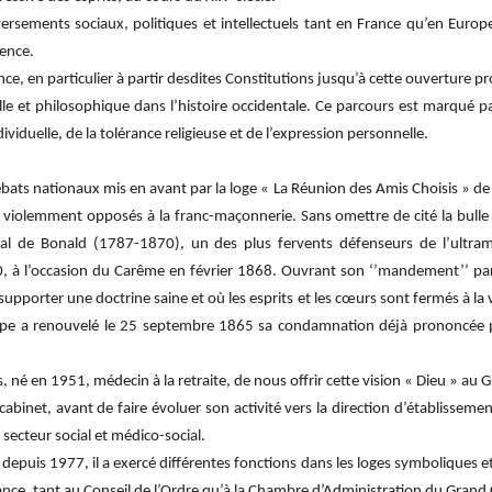
rsements sociaux, politiques et intellectuels tant en France qu’en Europe. 
ience.
e, en particulier à partir desdites Constitutions jusqu’à cette ouverture pr
uelle et philosophique dans l’histoire occidentale. Ce parcours est marqué
viduelle, de la tolérance religieuse et de l’expression personnelle.
ts nationaux mis en avant par la loge « La Réunion des Amis Choisis » de Bézi
 violemment opposés à la franc-maçonnerie. Sans omettre de cité la bulle
nal de Bonald (1787-1870), un des plus fervents défenseurs de l’ultram
à l’occasion du Carême en février 1868. Ouvrant son ‘’mandement’’ par u
supporter une doctrine saine et où les esprits et les cœurs sont fermés à la vé
pape a renouvelé le 25 septembre 1865 sa condamnation déjà prononcée p
 né en 1951, médecin à la retraite, de nous offrir cette vision « Dieu » au 
abinet, avant de faire évoluer son activité vers la direction d’établissem
secteur social et médico-social.
is 1977, il a exercé différentes fonctions dans les loges symboliques et le
ce, tant au Conseil de l’Ordre qu’à la Chambre d’Administration du Grand C