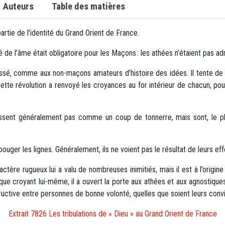
Auteurs
Table des matières
artie de l’identité du Grand Orient de France.
té de l’âme était obligatoire pour les Maçons : les athées n’étaient pas a
assé, comme aux non-maçons amateurs d’histoire des idées. Il tente de
Cette révolution a renvoyé les croyances au for intérieur de chacun, pou
issent généralement pas comme un coup de tonnerre, mais sont, le plu
uger les lignes. Généralement, ils ne voient pas le résultat de leurs effor
ctère rugueux lui a valu de nombreuses inimitiés, mais il est à l’origine
ue croyant lui-même, il a ouvert la porte aux athées et aux agnostiques. I
ructive entre personnes de bonne volonté, quelles que soient leurs convi
Extrait 7826 Les tribulations de « Dieu » au Grand Orient de France