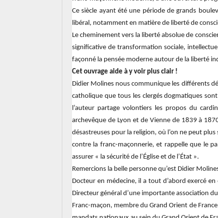
Ce siècle ayant été une période de grands bouleve
libéral, notamment en matière de liberté de consc
Le cheminement vers la liberté absolue de conscienc
significative de transformation sociale, intellect
façonné la pensée moderne autour de la liberté indi
Cet ouvrage aide à y voir plus clair !
Didier Molines nous communique les différents déba
catholique que tous les clergés dogmatiques sont
l’auteur partage volontiers les propos du cardi
archevêque de Lyon et de Vienne de 1839 à 1870, 
désastreuses pour la religion, où l’on ne peut plus 
contre la franc-maçonnerie, et rappelle que le 
assurer « la sécurité de l’Église et de l’État ».
Remercions la belle personne qu’est Didier Molines,
Docteur en médecine, il a tout d’abord exercé en c
Directeur général d’une importante association du 
Franc-maçon, membre du Grand Orient de France depu
mandats nationaux au sein du Grand Orient de Fran