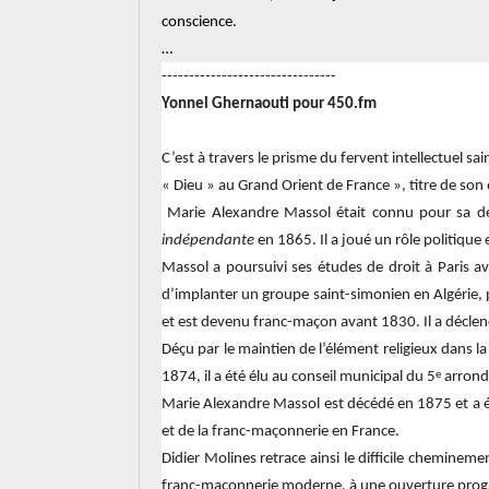
conscience.
…
--------------------------------
Yonnel Ghernaouti pour 450.fm
C’est à travers le prisme du fervent intellectuel 
« Dieu » au Grand Orient de France », titre de son
Marie Alexandre Massol était connu pour sa déf
indépendante
en 1865. Il a joué un rôle politique
Massol a poursuivi ses études de droit à Paris av
d’implanter un groupe saint-simonien en Algérie, p
et est devenu franc-maçon avant 1830. Il a déclen
Déçu par le maintien de l’élément religieux dans l
e
1874, il a été élu au conseil municipal du 5
arrond
Marie Alexandre Massol est décédé en 1875 et a ét
et de la franc-maçonnerie en France.
Didier Molines retrace ainsi le difficile chemine
franc-maçonnerie moderne, à une ouverture progre