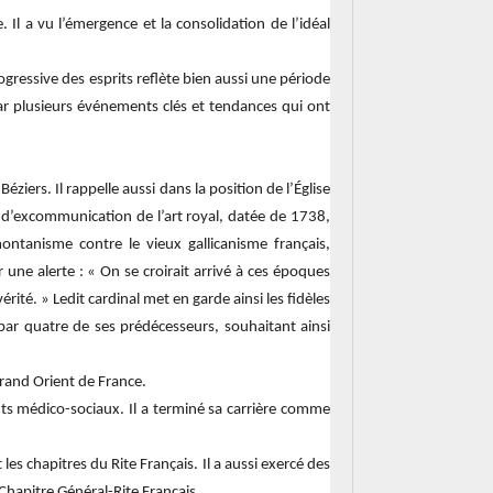
Il a vu l’émergence et la consolidation de l’idéal
ogressive des esprits reflète bien aussi une période
 par plusieurs événements clés et tendances qui ont
ers. Il rappelle aussi dans la position de l’Église
 d’excommunication de l’art royal, datée de 1738,
ontanisme contre le vieux gallicanisme français,
ne alerte : « On se croirait arrivé à ces époques
rité. » Ledit cardinal met en garde ainsi les fidèles
ar quatre de ses prédécesseurs, souhaitant ainsi
Grand Orient de France.
ents médico-sociaux. Il a terminé sa carrière comme
s chapitres du Rite Français. Il a aussi exercé des
hapitre Général-Rite Français.