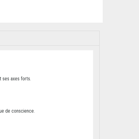
t ses axes forts.
olue de conscience.