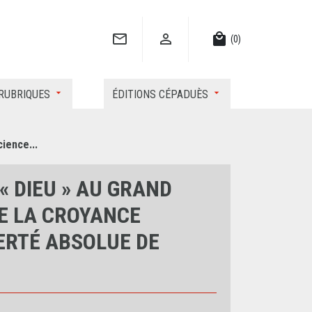


local_mall
(0)
RUBRIQUES
ÉDITIONS CÉPADUÈS
cience...
« DIEU » AU GRAND
DE LA CROYANCE
BERTÉ ABSOLUE DE