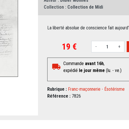
Auteur :
Didier Molines
Collection :
Collection de Midi
La liberté absolue de conscience fait aujourd’
19 €
-
+
Commande
avant 16h
,
expédié
le jour même
(lu. - ve.)
Rubrique :
Franc-maçonnerie - Ésotérisme
Référence :
7826