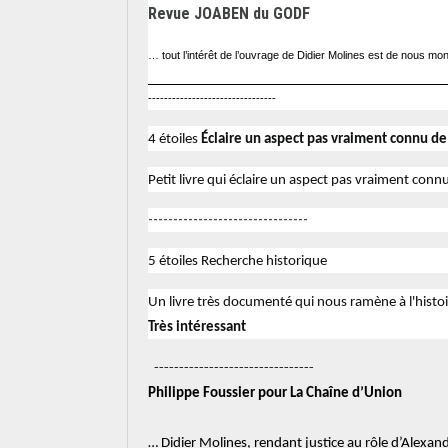
Revue JOABEN du GODF
… tout l’intérêt de l’ouvrage de Didier Molines est de nous mon
--------------------------------
4 étoiles
Éclaire un aspect pas vraiment connu de 
Petit livre qui éclaire un aspect pas vraiment connu
--------------------------------
5 étoiles Recherche historique
Un livre très documenté qui nous ramène à l'histoi
Très intéressant
--------------------------------
Philippe Foussier pour La Chaîne d’Union
… Didier Molines, rendant justice au rôle d’Alexan