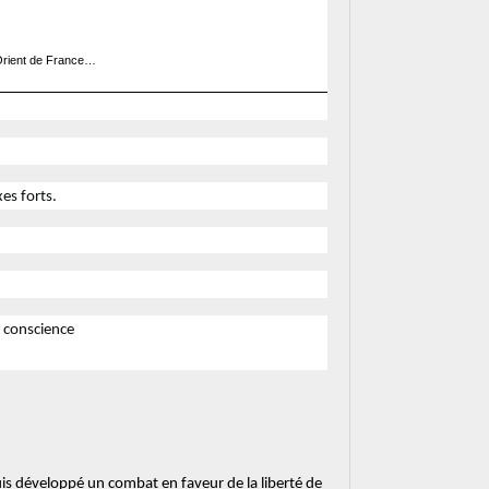
d Orient de France…
xes forts.
e conscience
uis développé un combat en faveur de la liberté de