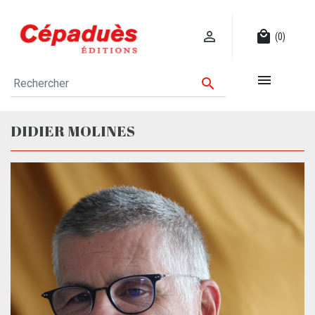

local_mall
(0)


DIDIER MOLINES