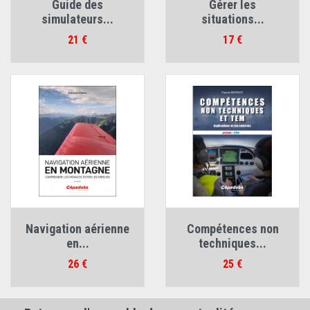
Guide des
Gérer les
simulateurs...
situations...
Prix
Prix
21 €
17 €
Navigation aérienne
Compétences non
en...
techniques...
Prix
Prix
26 €
25 €