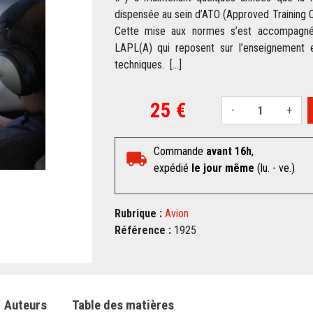
dispensée au sein d’ATO (Approved Training O
Cette mise aux normes s’est accompagn
LAPL(A) qui reposent sur l’enseignement 
techniques. [...]
25 €
-
+
Commande
avant 16h
,
expédié
le jour même
(lu. - ve.)
Rubrique :
Avion
Référence :
1925
Auteurs
Table des matières