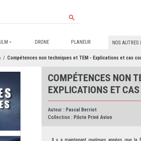

ULM
DRONE
PLANEUR
NOS AUTRES 
n
Compétences non techniques et TEM - Explications et cas co
COMPÉTENCES NON TE
EXPLICATIONS ET CA
Auteur :
Pascal Berriot
Collection :
Pilote Privé Avion
Il y a maintenant quelques années que la 