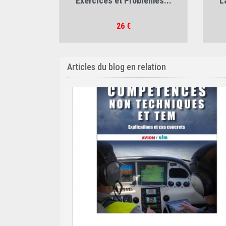
Exercices et Problèmes...
L
Christophe Airiau
,
André Giovannini
,
Thierr
Pierre Brancher
Prix
26 €
Articles du blog en relation