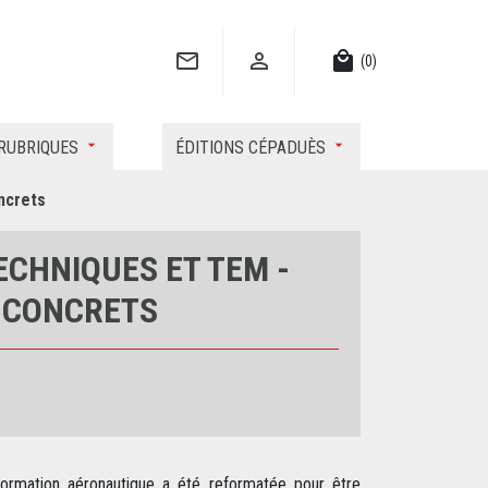


local_mall
(0)
RUBRIQUES
ÉDITIONS CÉPADUÈS
ncrets
CHNIQUES ET TEM -
S CONCRETS
formation aéronautique a été reformatée pour être