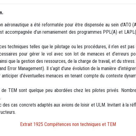
n.
ion aéronautique a été reformatée pour être dispensée au sein d’ATO (
s’est accompagnée d’un remaniement des programmes PPL(A) et LAPL(A) 
nces techniques telles que le pilotage ou les procédures, il n’en est 
cessaires pour gérer le vol avec son lot de menaces et d’erreurs po
i, ainsi que la gestion des ressources, de la charge de travail, et du stres
nd Error Management). Il s’agit d’une évolution de la manière d’intégrer
 anticiper d’éventuelles menaces en tenant compte du contexte dynamiq
de TEM sont quelque peu abordées chez les pilotes privés. Nombreu
.
des cas concrets adaptés aux avions de loisir et ULM. Invitant à la réf
tructeurs.
Extrait 1925 Compétences non techniques et TEM