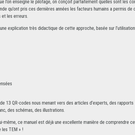
ue l’on enseigne le pilotage, on conçoit parfaitement quelles sont les c
 grande qu’ont pris ces dernières années les facteurs humains a permis
et les erreurs.
ne explication très didactique de cette approche, basée sur l’utilisatio
pensées
on de 13 QR-codes nous menant vers des articles d’experts, des rapports
nc, des schémas, des illustrations.
ts lui-même, ce manuel est déjà une excellente manière de comprendre 
 les TEM » !