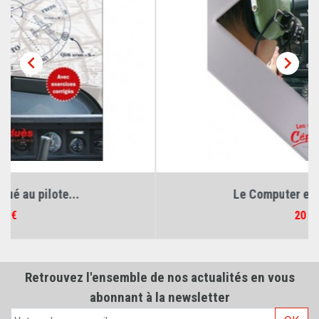


Le Computer eXpliqué au...
Prix
20 €
Retrouvez l'ensemble de nos actualités en vous
abonnant à la newsletter