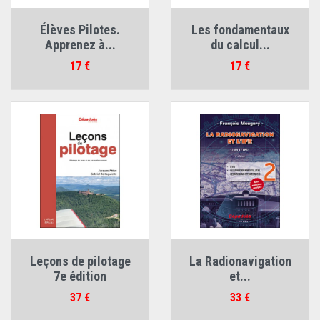
Élèves Pilotes.
Les fondamentaux
Apprenez à...
du calcul...
Prix
Prix
17 €
17 €
Leçons de pilotage
La Radionavigation
7e édition
et...
Prix
Prix
37 €
33 €