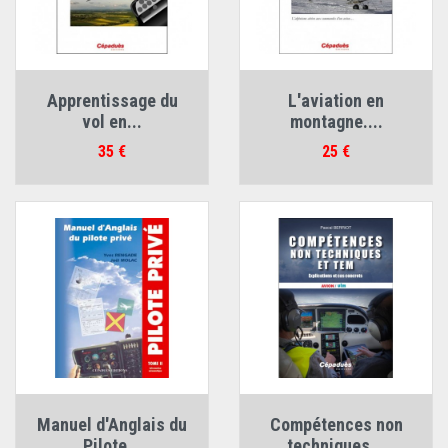
Apprentissage du
L'aviation en
vol en...
montagne....
Prix
Prix
35 €
25 €
Manuel d'Anglais du
Compétences non
Pilote...
techniques...