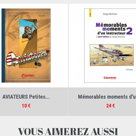
Auteurs :
Gil Roy
,
Vincent
Auteurs :
Serge Boichot
,
Vincen
AVIATEURS Petites...
Mémorables moments d'un
Prix
Prix
10 €
24 €
VOUS AIMEREZ AUSSI