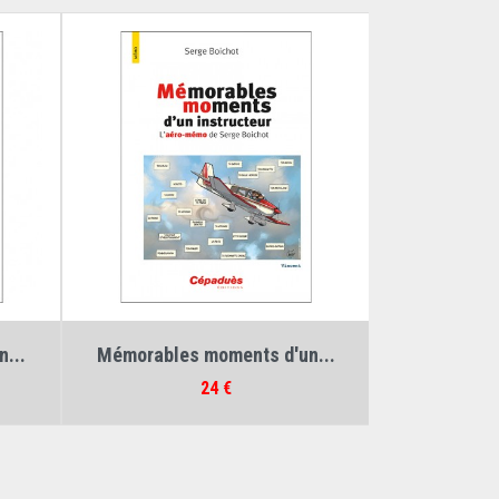
t
Auteurs :
Serge Boichot
,
Vincent
...
Mémorables moments d'un...
Prix
24 €