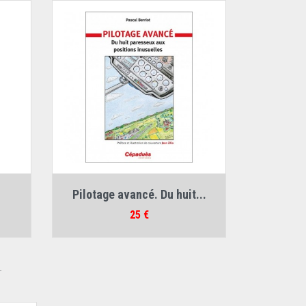
Auteur :
Pascal Berriot
Pilotage avancé. Du huit...
Prix
25 €
Y