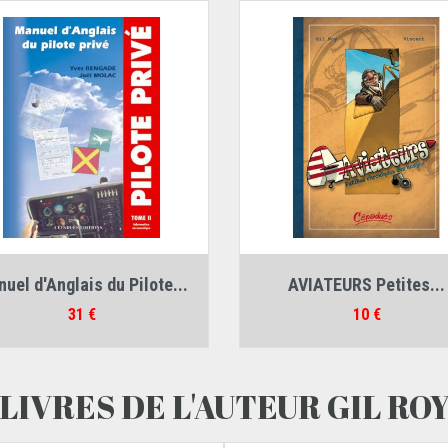
teurs :
Joël Molac
,
Yves Rengade
Auteurs :
Gil Roy
,
Vincent
uel d'Anglais du Pilote...
AVIATEURS Petites...
Prix
Prix
31 €
10 €
LIVRES DE L'AUTEUR GIL RO