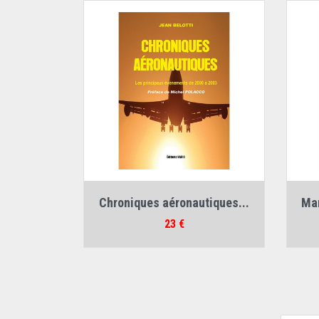
Auteur :
Jean Belotti
Au
Chroniques aéronautiques...
Man
Prix
23 €