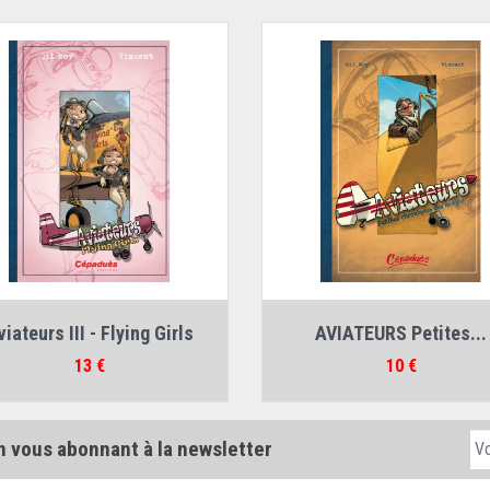
Auteurs :
Gil Roy
,
Vincent
Auteurs :
Gil Roy
,
Vincent
iateurs III - Flying Girls
AVIATEURS Petites...
Prix
Prix
13 €
10 €
n vous abonnant à la newsletter