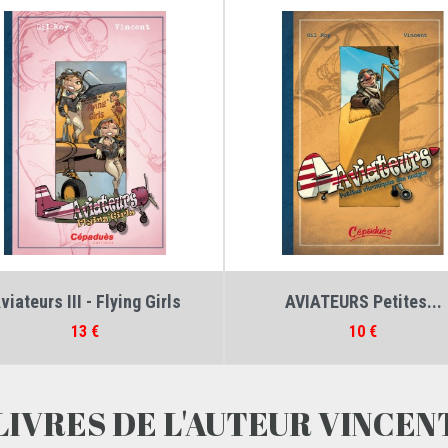
Auteurs :
Gil Roy
,
Vincent
Auteurs :
Gil Roy
,
Vincent
viateurs III - Flying Girls
AVIATEURS Petites...
Prix
Prix
13 €
10 €
LIVRES DE L'AUTEUR VINCEN