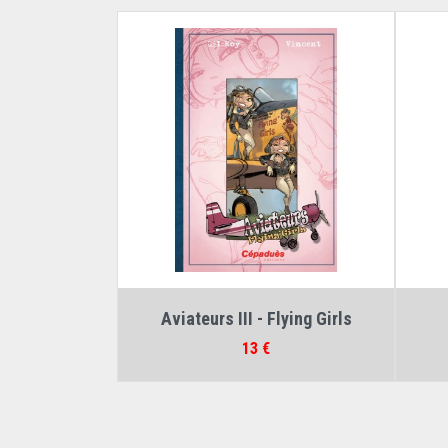
Auteurs :
Gil Roy
,
Vincent
Aviateurs III - Flying Girls
Prix
13 €