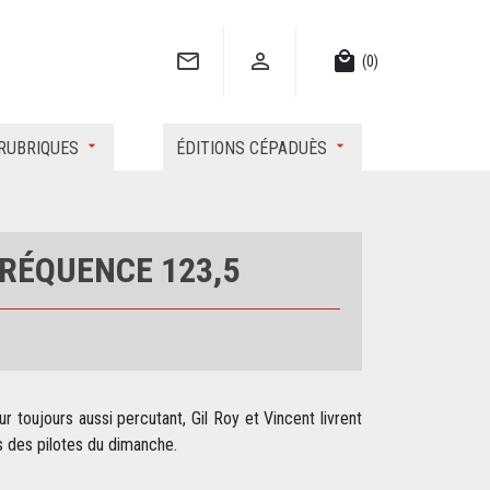


local_mall
(0)
RUBRIQUES
ÉDITIONS CÉPADUÈS
FRÉQUENCE 123,5
 toujours aussi percutant, Gil Roy et Vincent livrent
s des pilotes du dimanche.