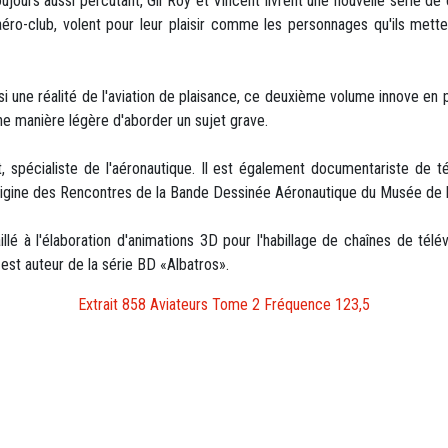
jours aussi percutant, Gil Roy et Vincent livrent une nouvelle série d
éro-club, volent pour leur plaisir comme les personnages qu'ils mette
si une réalité de l'aviation de plaisance, ce deuxième volume innove en 
ne manière légère d'aborder un sujet grave.
t, spécialiste de l'aéronautique. Il est également documentariste de 
l'origine des Rencontres de la Bande Dessinée Aéronautique du Musée de l
lé à l'élaboration d'animations 3D pour l'habillage de chaînes de télévi
 est auteur de la série BD «Albatros».
Extrait 858 Aviateurs Tome 2 Fréquence 123,5