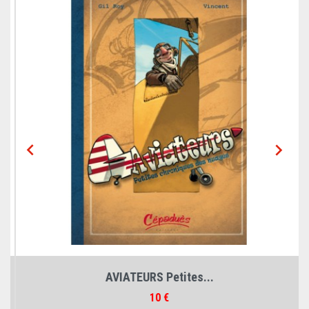


AVIATEURS Petites...
Prix
10 €