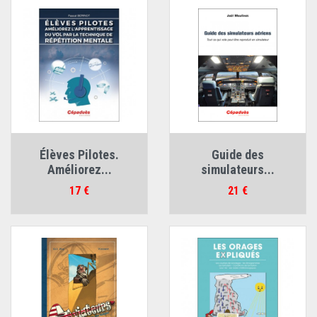
Élèves Pilotes.
Guide des
Améliorez...
simulateurs...
Prix
Prix
17 €
21 €